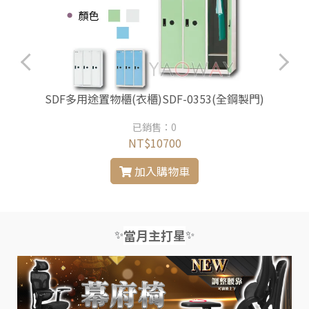
)
SDF多用途置物櫃(衣櫃)SDF-0353(全鋼製門)
已銷售：0
NT$10700
加入購物車
✨
✨
當月主打星