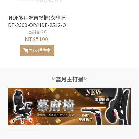
HDF多用途置物櫃(衣櫃)H
DF-2500-OP/HDF-2512-O
P(全鋼製-開放式)
已銷售：0
NT$5100
加入購物車
✨
✨
當月主打星