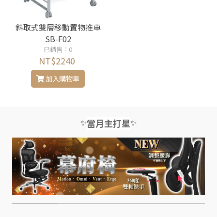
斜取式雙層移動置物推車
SB-F02
已銷售：0
NT$2240
加入購物車
✨
✨
當月主打星