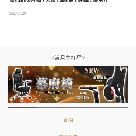
萬元椅也逃不掉？人體工學椅最常壞掉的5個地方
2026/04/20
✨
✨
當月主打星
查詢