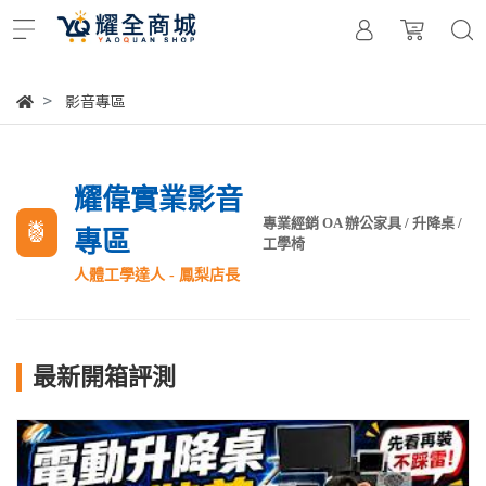
影音專區
耀偉實業影音
專業經銷 OA 辦公家具 / 升降桌 /
🍍
專區
工學椅
人體工學達人 - 鳳梨店長
最新開箱評測