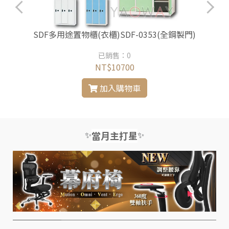
)
SDF多用途置物櫃(衣櫃)SDF-0353(全鋼製門)
已銷售：0
NT$10700
加入購物車
✨
✨
當月主打星