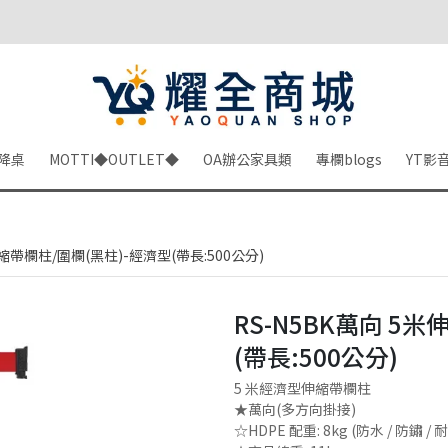
降桌
MOTTI◆OUTLET◆
OA辦公家具類
專欄blogs
YT影
伸縮帶欄柱/圍欄(黑柱)-經濟型(帶長:500公分)
RS-N5BK萬向 5
(帶長:500公分)
5 米經濟型伸縮帶欄柱
★萬向(多方向掛接)
☆HDPE 配重: 8kg (防水 / 防鏽 /