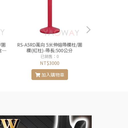
/圍
RS-A5RD萬向 5米伸縮帶欄柱/圍
RS-A5BE萬向 
欄(紅柱)-帶長:500公分
欄(藍柱)-帶
已銷售：0
已銷售
NT$3000
NT$3
加入購物車
加入