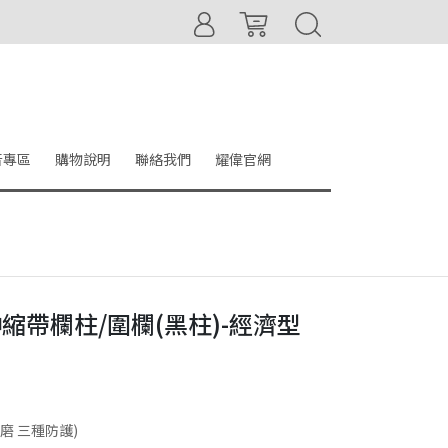
音專區
購物說明
聯絡我們
耀偉官網
米伸縮帶欄柱/圍欄(黑柱)-經濟型
 耐磨 三種防護)