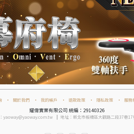
詢
關於我們
我的帳戶
退款政策
隱私政策
服務
耀偉實業有限公司 統編：29140326
yaoway@yaoway.com.tw
地址：新北市板橋區大觀路二段37巷17