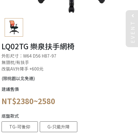
EVENT
LQ02TG 樂泉扶手網椅
外形尺寸：W64 D56 H87-97
無頭枕/有扶手
改裝AV升降手 +600元
(限桃園以北免運)
建議售價
NT$2380~2580
底盤款式
TG-可後仰
G-只能升降