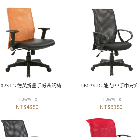
F02STG 德芙折疊手低背網椅
DK02STG 迪克PP手中背
已銷售：0
已銷售：0
NT$4380
NT$3180