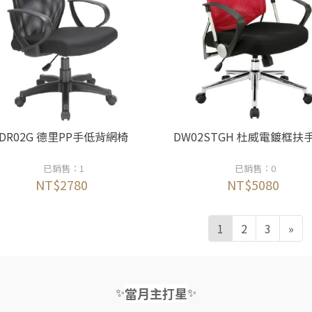
DR02G 德里PP手低背網椅
DW02STGH 杜威電鍍框扶
已銷售：1
已銷售：0
NT$2780
NT$5080
1
2
3
»
✨
✨
當月主打星