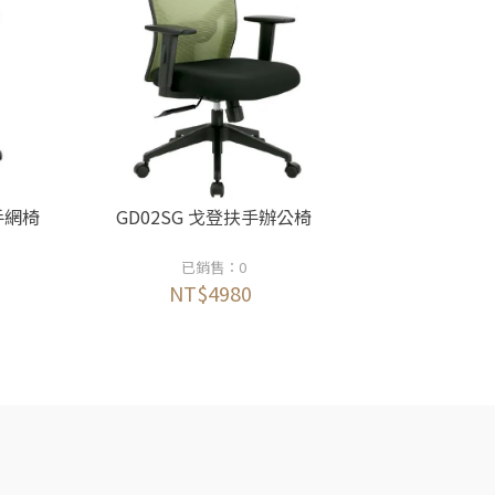
手網椅
GD02SG 戈登扶手辦公椅
已銷售：0
NT$4980