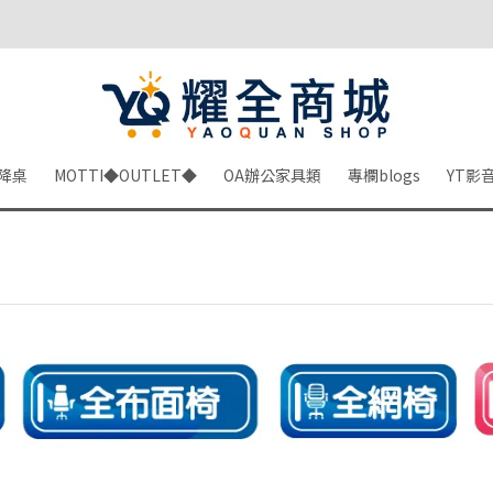
降桌
MOTTI◆OUTLET◆
OA辦公家具類
專欄blogs
YT影