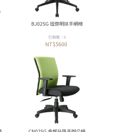
BJ02SG 班傑明扶手網椅
已銷售：0
NT$5600
椅
CN02SG 肯妮升降手辦公椅