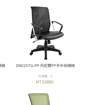
網椅
DN02STG-PP 丹尼爾PP手中背網椅
已銷售：0
NT$3880