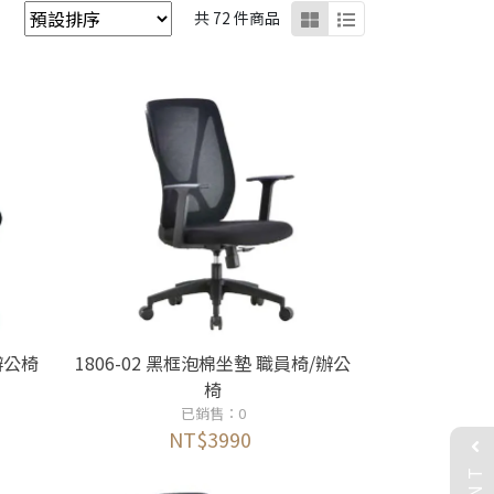
共 72 件商品
/辦公椅
1806-02 黑框泡棉坐墊 職員椅/辦公
椅
已銷售：0
NT$3990