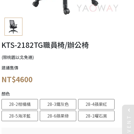
KTS-2182TG職員椅/辦公椅
(限桃園以北免運)
建議售價
NT$4600
顏色
28-2柑橘橘
28-3鐵灰色
28-4蘋果紅
EVENT
28-5海洋藍
28-6蘋果綠
28-1曜石黑