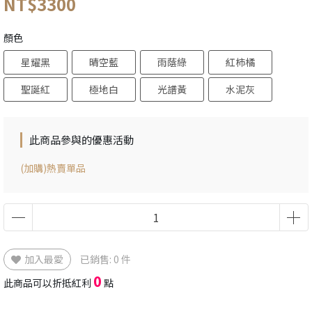
NT$3300
顏色
星耀黑
晴空藍
雨蔭綠
紅柿橘
聖誕紅
極地白
光譜黃
水泥灰
此商品參與的優惠活動
(加購)熱賣單品
加入最愛
已銷售: 0 件
0
此商品可以折抵紅利
點