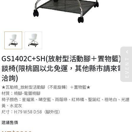
GS1402C+SH(放射型活動腳＋置物籃) 洽
EVENT
談椅(限桃園以北免運，其他縣市請來電
洽詢)
★瓦勒椅_放射型活動腳（不能旋轉）＋置物籃★
材質：椅腳-電鍍椅腳
椅子顏色：星耀黑、晴空藍、雨蔭綠、紅柿橘、聖誕紅、極地白、光譜
黃、水泥灰
尺寸：H:79 W:58 D:58（腳外徑）
建議售價