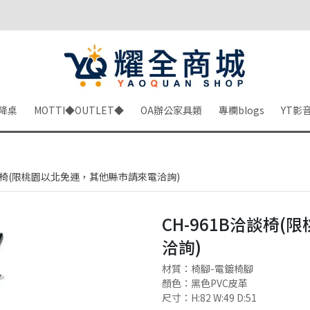
降桌
MOTTI◆OUTLET◆
OA辦公家具類
專欄blogs
YT影
洽談椅(限桃園以北免運，其他縣市請來電洽詢)
CH-961B洽談椅
洽詢)
材質：椅腳-電鍍椅腳
顏色：黑色PVC皮革
尺寸：H:82 W:49 D:51