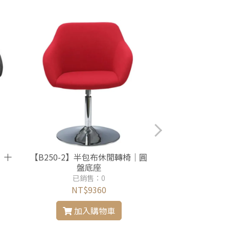
｜十
【B250-2】半包布休閒轉椅｜圓
【B189-1】氣
盤底座
布
已銷售：0
已銷售
NT$9360
NT$5
加入購物車
加入