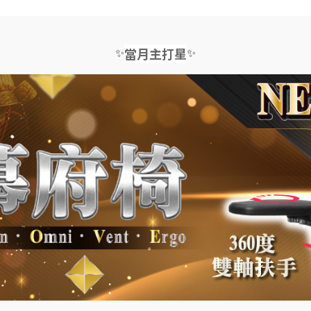
✨
✨
當月主打星