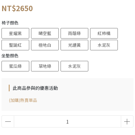
NT$2650
椅子顏色
星耀黑
晴空藍
雨蔭綠
紅柿橘
聖誕紅
極地白
光譜黃
水泥灰
坐墊顏色
蜜瓜綠
草地綠
水泥灰
此商品參與的優惠活動
(加購)熱賣單品