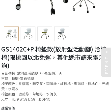
GS1402C+P 椅墊款(放射型活動腳) 洽談
椅(限桃園以北免運，其他縣市請來電洽
EVENT
詢)
★瓦勒椅_放射型活動腳（不能旋轉）★
材質：椅腳-電鍍椅腳
椅子顏色：星耀黑、晴空藍、雨蔭綠、紅柿橘、聖誕紅、極地白、光譜
黃、水泥灰
椅墊顏色：蜜瓜綠、草地綠、水泥灰
尺寸：H:79 W:58 D:58（腳外徑）
建議售價