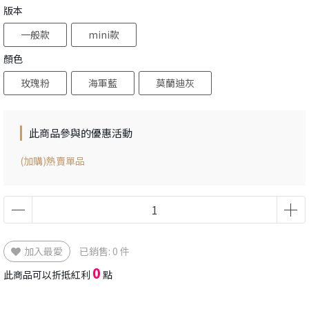
版本
一般款
mini款
顏色
玫瑰粉
海軍藍
莫蘭迪灰
此商品參與的優惠活動
(加購)熱賣單品
加入最愛
已銷售: 0 件
0
此商品可以折抵紅利
點