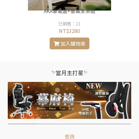
AKA筆電盤+螢幕支架組
已銷售：21
NT$3280
加入購物車
✨
✨
當月主打星
查詢