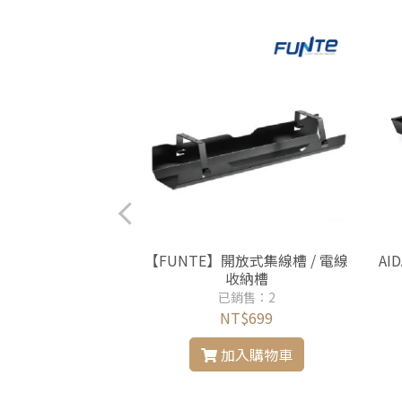
移動式升降邊桌-方形
【FUNTE】開放式集線槽 / 電線
AI
收納槽
售：14
已銷售：2
$3690
NT$699
入購物車
加入購物車