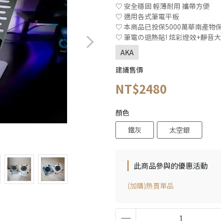
♡ 安全穩固 輕薄耐用 攜帶方便
♡ 適用各式筆電平板
♡ 本商品已投保5000萬華南產物
♡ 筆電の退熱貼! 炫彩燈效+靜
AKA
建議售價
NT$2480
顏色
鐵灰
太空銀
此商品參與的優惠活動
(加購)熱賣單品