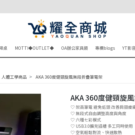
降桌
MOTTI◆OUTLET◆
OA辦公家具類
專欄blogs
YT影
,
人體工學商品
AKA 360度健頸旋風無段折疊筆電架
AKA 360度健頸
♡ 架高筆電 避免低頭 改善肩頸痠
♡ 無段式自由調整高度與角度
♡ 六種七彩模式
♡ USB3.0擴充插槽 多工同時使用
♡ 空氣輕鬆對流、快速散熱