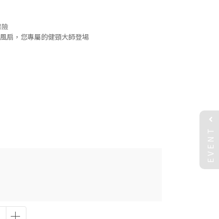
保險
音大風扇，您專屬的健頸大師登場
EVENT