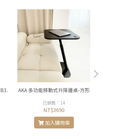
B3.
AKA 多功能移動式升降邊桌-方形
【FUNTE】開放
收納
已銷售：14
已銷售
NT$3690
NT$
加入購物車
加入