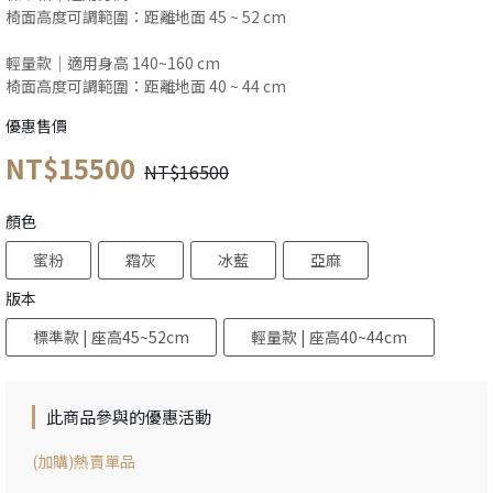
椅面高度可調範圍：距離地面 45 ~ 52 cm
輕量款｜適用身高 140~160 cm
椅面高度可調範圍：距離地面 40 ~ 44 cm
優惠售價
NT$15500
NT$16500
顏色
蜜粉
霜灰
冰藍
亞麻
版本
標準款 | 座高45~52cm
輕量款 | 座高40~44cm
此商品參與的優惠活動
(加購)熱賣單品