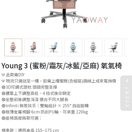
Young 3 (蜜粉/霜灰/冰藍/亞麻) 氧氣椅
Ψ 此款需DIY
Ψ 物流只運送至一樓，如需上樓服務(含組裝)請線上或來電詢價
EVENT
🟢3D可調式頭枕 頭頸完整支撐
🟢腰靠上下調整高低、4 段式後仰鎖定
🟢坐墊前後調整深淺 適合不同大腿長
🟢Infiniti 無限扶手｜雙軸設計 × 255° 自由旋轉
🟢極薄金屬椅腳 6cm 防刮PU輪、可承重 120kg
🟢座椅高度兩款可選：
標準款｜適用身高 155~175 cm