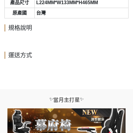
產品尺寸
L224MM*W133MM*H465MM
原產國
台灣
規格說明
運送方式
✨
✨
當月主打星