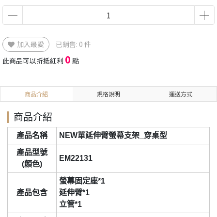
加入最愛
已銷售: 0 件
0
此商品可以折抵紅利
點
商品介紹
規格說明
運送方式
商品介紹
產品名稱
NEW單延伸臂螢幕支架_穿桌型
產品型號
EM22131
(顏色)
螢幕固定座*1
產品包含
延伸臂*1
立管*1