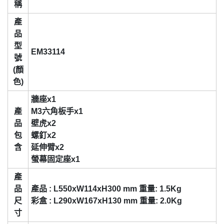
稱
產
品
型
EM33114
號
(顏
色)
牆座x1
產
M3六角板手x1
品
壁虎x2
包
螺釘x2
含
延伸臂x2
螢幕固定座x1
產
品
產品 : L550xW114xH300 mm 重量: 1.5Kg
尺
彩盒 : L290xW167xH130 mm 重量: 2.0Kg
寸