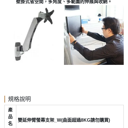
壁掛式省空間，多角度、多範圍的伸展與收納。
規格說明
產
品
雙延伸臂螢幕支架_W(曲面超過8KG請勿購買)
名