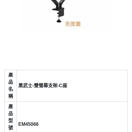
產
品
黑武士-雙螢幕支架-C座
名
稱
產
品
型
EM45066
號