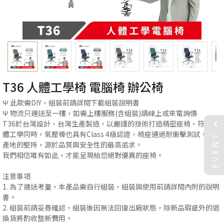
T36 人體工學椅 電腦椅 辦公椅
Ψ 此款需DIY，組裝前請詳閱下載組裝說明書
Ψ 物流只運送至一樓，如需上樓服務(含組裝)請線上或來電詢價
T36於台灣設計、台灣生產製造，以嚴謹的技術打造精密座椅，符合人
EVENT
體工學同時，氣壓棒也具有Class 4級認證，椅座通過耐衝擊測試。
產地的堅持，源於品質與安全性的最高追求。
我們相信唯有如此，才能呈現給您絕對優異的座椅。
注意事項
1. 為了運送考量，本產品需自行組裝，組裝與使用前請詳閱內附的說明
書。
2. 組裝前請妥善確認，組裝後因無法回復出廠狀態，除新品瑕疵外的退
換貨將酌收整新費用。