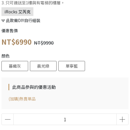
3. 只可運送至1樓與有電梯的樓層。
iRocks 艾芮克
Ψ 此款需DIY自行組裝
優惠售價
NT$6990
NT$9990
顏色
暮織灰
晨光綠
單寧藍
此商品參與的優惠活動
(加購)熱賣單品