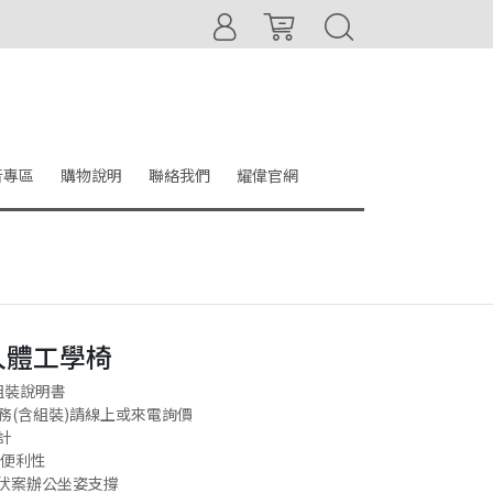
音專區
購物說明
聯絡我們
耀偉官網
) 人體工學椅
組裝說明書
務(含組裝)請線上或來電詢價
計
高便利性
伏案辦公坐姿支撐