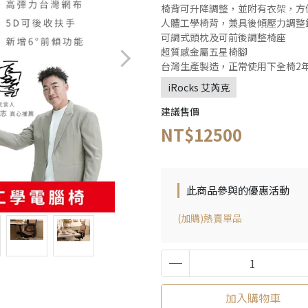
椅背可升降調整，並附有衣架，方
人體工學椅背，兼具後傾壓力調整
可調式頭枕及可前後調整椅座
超質感金屬五星椅腳
台灣生產製造，正常使用下全椅2
iRocks 艾芮克
建議售價
NT$12500
此商品參與的優惠活動
(加購)熱賣單品
加入購物車