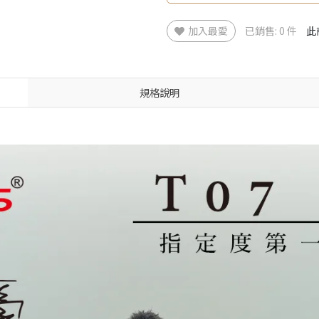
加入最愛
已銷售: 0 件
此
規格說明