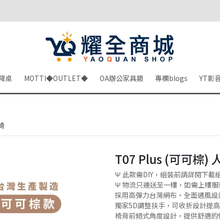
降桌
MOTTI◆OUTLET◆
OA辦公家具類
專欄blogs
YT影
椅
T07 Plus (可可棕
Ψ 此款需DIY，組裝前請詳閱下載
Ψ 物流只運送至一樓，如需上樓服
採用高彈力台灣網布，全面通風設
獨家5D調整扶手，可收折設計提
椅背前傾式角度設計，提供舒適的