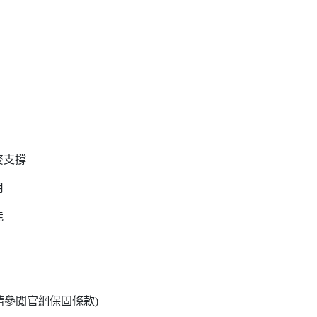
姿支撐
用
能
請參閱官網保固條款)