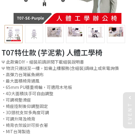
T07特仕款 (芋泥紫) 人體工學椅
Ψ 此款需DIY，組裝前請詳閱下載組裝說明書
Ψ 物流只運送至一樓，如需上樓服務(含組裝)請線上或來電詢價
•高彈力台灣鯊魚網布
•最大面積椅背通風
•65mm PU穩重椅輪，可適用木地板
•4D大面積扶手可自由調整
•可調椅墊滑座
EVENT
•椅座控制後仰調整固定
•3D頭枕支架多角度可調
•可調升降及椅背
•椅背衣架設計可掛衣著
•MIT台灣製造