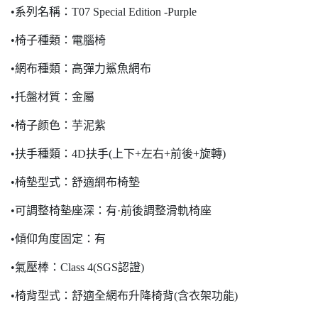
•系列名稱：T07 Special Edition -Purple
•椅子種類：電腦椅
•網布種類：高彈力鯊魚網布
•托盤材質：金屬
•椅子颜色：芋泥紫
•扶手種類：4D扶手(上下+左右+前後+旋轉)
•椅墊型式：舒適網布椅墊
•可調整椅墊座深：有·前後調整滑軌椅座
•傾仰角度固定：有
•氣壓棒：Class 4(SGS認證)
•椅背型式：舒適全網布升降椅背(含衣架功能)