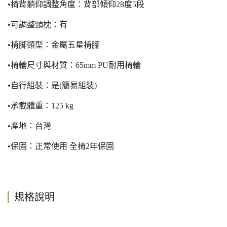
•椅背躺仰調整角度：背部傾仰28度5段
•可調整頸枕：有
•椅脚類型：金屬五星椅腳
•椅輪尺寸與材質：65mm PU耐用椅輪
•自行組裝：是(簡易組裝)
•承載體重：125 kg
•產地：台灣
•保固：正常使用 全椅2年保固
規格說明