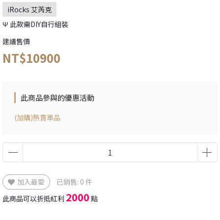
iRocks 艾芮克
Ψ 此款需DIY自行組裝
建議售價
NT$10900
此商品參與的優惠活動
(加購)熱賣單品
加入最愛
已銷售: 0 件
2000
此商品可以折抵紅利
點