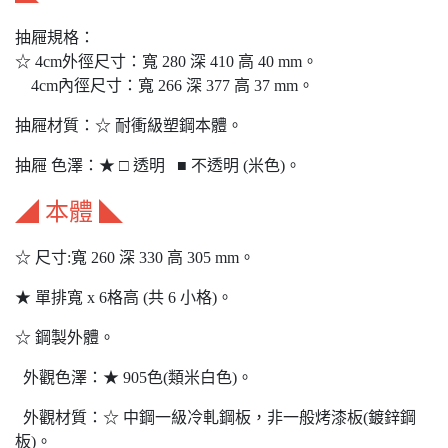
抽屜規格：
☆ 4cm外徑尺寸：寬 280 深 410 高 40 mm。
4cm內徑尺寸：寬 266 深 377 高 37 mm。
抽屜材質：☆ 耐衝級塑鋼本體。
抽屜 色澤：★ □ 透明 ■ 不透明 (米色)。
◢ 本體 ◣
☆ 尺寸:寬 260 深 330 高 305 mm。
★ 單排寬 x 6格高 (共 6 小格)。
☆ 鋼製外體。
外觀色澤：★ 905色(類米白色)。
外觀材質：☆ 中鋼一級冷軋鋼板，非一般烤漆板(鍍鋅鋼
板)。