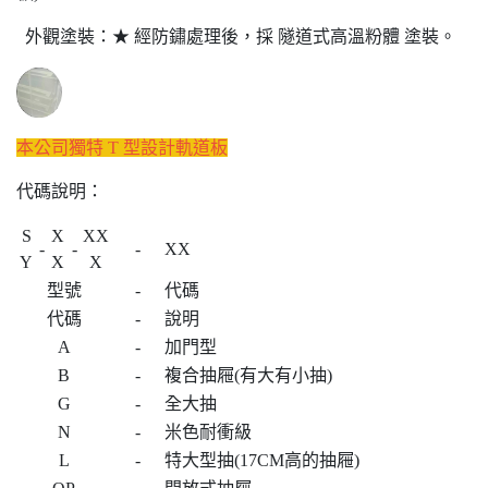
外觀塗裝：★ 經防鏽處理後，採 隧道式高溫粉體 塗裝。
本公司獨特 T 型設計軌道板
代碼說明：
S
X
XX
-
-
-
XX
Y
X
X
型號
-
代碼
代碼
-
說明
A
-
加門型
B
-
複合抽屜(有大有小抽)
G
-
全大抽
N
-
米色耐衝級
L
-
特大型抽(17CM高的抽屜)