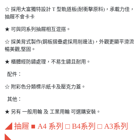
☆ 採用大富獨特設計 T 型軌道板(耐衝擊原料)，承載力佳，
抽屜不會卡卡
★ 可與同系列抽屜相互混搭。
☆ 採美背式製作(鋼板摺疊處採用削邊法)，外觀更顯平滑流
暢美觀,堅固。
★ 櫃體經防鏽處理，不易生鏽且耐用。
配件：
☆ 附彩色分類標示紙卡及壓克力蓋。
其他：
★ 另有 一般用輪 及 工業用輪 可選購安裝。
◢ 抽屜 ■ A4 系列 □ B4系列 □ A3系列
◣