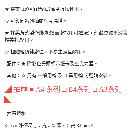
★ 整支軌道可配合抽?高度拆換使用。
☆ 可與同系列抽屜相互混搭。
★ 採美背式製作(鋼板摺疊處採用削邊法)，外觀更顯平滑流
暢美觀,堅固。
☆ 櫃體經防鏽處理，不易生鏽且耐用。
配件：★ 附彩色分類標示紙卡及壓克力蓋。
其他：☆ 另有 一般用輪 及 工業用輪 可選購安裝。
◢ 抽屜 ■ A4 系列 □ B4系列 □ A3系列
◣
抽屜規格：
☆ 8cm外徑尺寸：寬 220 深 315 高 83 mm。