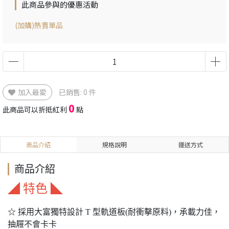
此商品參與的優惠活動
(加購)熱賣單品
加入最愛
已銷售: 0 件
0
此商品可以折抵紅利
點
商品介紹
規格說明
運送方式
商品介紹
◢ 特色 ◣
☆ 採用大富獨特設計 T 型軌道板(耐衝擊原料)，承載力佳，
抽屜不會卡卡