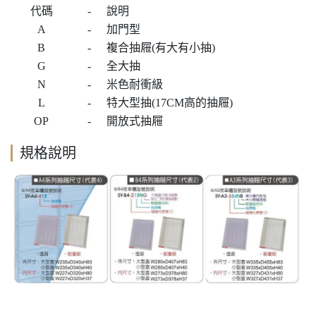
代碼
-
說明
A
-
加門型
B
-
複合抽屜(有大有小抽)
G
-
全大抽
N
-
米色耐衝級
L
-
特大型抽(17CM高的抽屜)
OP
-
開放式抽屜
規格說明