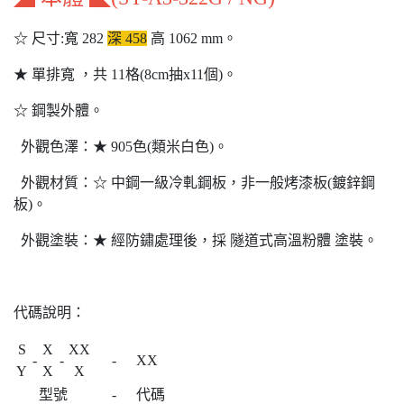
☆ 尺寸:寬 282
深 458
高 1062 mm。
★ 單排寬 ，共 11格(8cm抽x11個)。
☆ 鋼製外體。
外觀色澤：★ 905色(類米白色)。
外觀材質：☆ 中鋼一級冷軋鋼板，非一般烤漆板(鍍鋅鋼
板)。
外觀塗裝：★ 經防鏽處理後，採 隧道式高溫粉體 塗裝。
代碼說明：
S
X
XX
-
-
-
XX
Y
X
X
型號
-
代碼