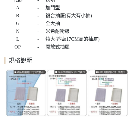
A
-
加門型
B
-
複合抽屜(有大有小抽)
G
-
全大抽
N
-
米色耐衝級
L
-
特大型抽(17CM高的抽屜)
OP
-
開放式抽屜
規格說明