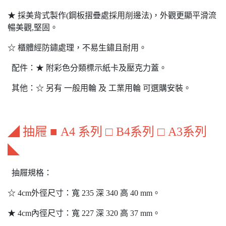
★ 採美背式製作(鋼板摺疊處採用削邊法)，外觀更顯平滑流
暢美觀,堅固。
☆ 櫃體經防鏽處理，不易生鏽且耐用。
配件：★ 附彩色分類標示紙卡及壓克力蓋。
其他：☆ 另有 一般用輪 及 工業用輪 可選購安裝。
◢ 抽屜 ■ A4 系列 □ B4系列 □ A3系列
◣
抽屜規格：
☆ 4cm外徑尺寸：寬 235 深 340 高 40 mm。
★ 4cm內徑尺寸：寬 227 深 320 高 37 mm。