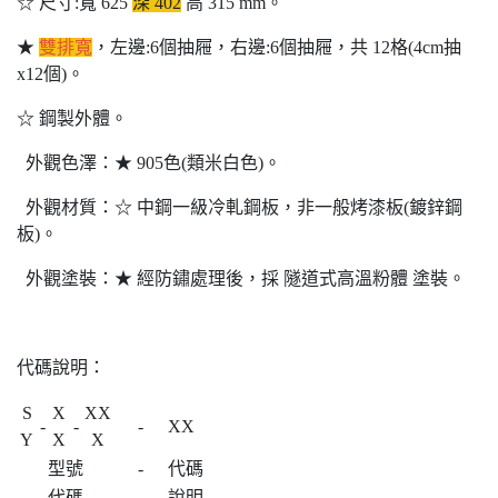
☆ 尺寸:寬 625
深 402
高 315 mm。
★
雙排寬
，左邊:6個抽屜，右邊:6個抽屜，共 12格(4cm抽
x12個)。
☆ 鋼製外體。
外觀色澤：★ 905色(類米白色)。
外觀材質：☆ 中鋼一級冷軋鋼板，非一般烤漆板(鍍鋅鋼
板)。
外觀塗裝：★ 經防鏽處理後，採 隧道式高溫粉體 塗裝。
代碼說明：
S
X
XX
-
-
-
XX
Y
X
X
型號
-
代碼
代碼
-
說明