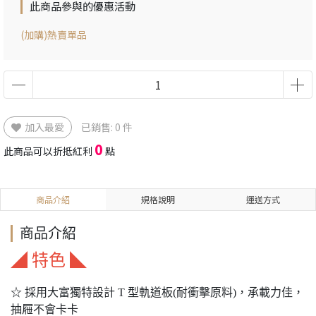
此商品參與的優惠活動
(加購)熱賣單品
加入最愛
已銷售: 0 件
0
此商品可以折抵紅利
點
商品介紹
規格說明
運送方式
商品介紹
◢ 特色 ◣
☆ 採用大富獨特設計 T 型軌道板(耐衝擊原料)，承載力佳，
抽屜不會卡卡