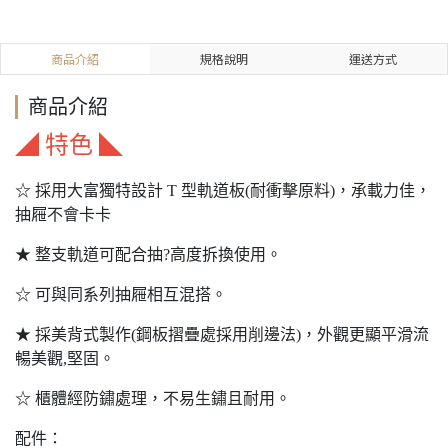
商品介紹
規格說明
運送方式
商品介紹
◢ 特色 ◣
☆ 採用大富獨特設計 T 型軌道板(耐衝擊原料)，承載力佳，
抽屜不會卡卡
★ 整支軌道可配合抽?高度拆換使用。
☆ 可與同系列抽屜相互混搭。
★ 採美背式製作(鋼板摺疊處採用削邊法)，外觀更顯平滑流
暢美觀,堅固。
☆ 櫃體經防鏽處理，不易生鏽且耐用。
配件：