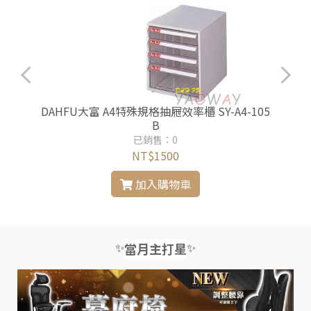
5
DAHFU大富 A4特殊規格抽屜效率櫃 SY-A4-105
B
已銷售：0
NT$1500
加入購物車
✨
✨
當月主打星