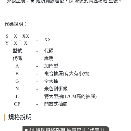
外觀塗裝：★ 經防鏽處理後，採 隧道式高溫粉體 塗裝。
代碼說明：
S
X
XX
-
-
-
XX
Y
X
X
型號
-
代碼
代碼
-
說明
A
-
加門型
B
-
複合抽屜(有大有小抽)
G
-
全大抽
N
-
米色耐衝級
L
-
特大型抽(17CM高的抽屜)
OP
-
開放式抽屜
規格說明