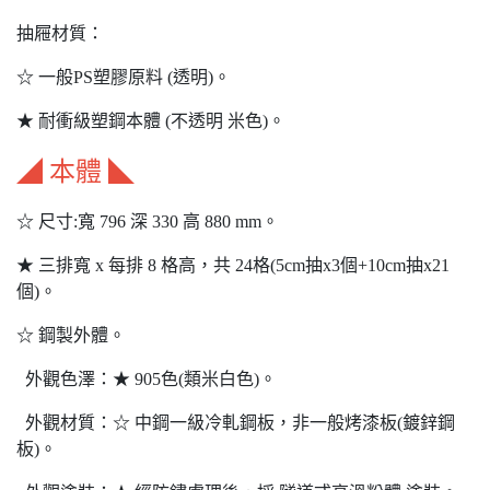
抽屜材質：
☆ 一般PS塑膠原料 (透明)。
★ 耐衝級塑鋼本體 (不透明 米色)。
◢ 本體 ◣
☆ 尺寸:寬 796 深 330 高 880 mm。
★ 三排寬 x 每排 8 格高，共 24格(5cm抽x3個+10cm抽x21
個)。
☆ 鋼製外體。
外觀色澤：★ 905色(類米白色)。
外觀材質：☆ 中鋼一級冷軋鋼板，非一般烤漆板(鍍鋅鋼
板)。