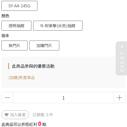
SY-A4-145G
顏色
透明抽屜
N-耐衝擊(米色)抽屜
版本
無門片
加購門片
EVENT
此商品參與的優惠活動
(加購)熱賣單品
加入最愛
已銷售: 0 件
0
此商品可以折抵紅利
點