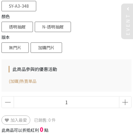
SY-A3-348
EVENT
顏色
透明抽屜
N-透明抽屜
版本
無門片
加購門片
此商品參與的優惠活動
(加購)熱賣單品
加入最愛
已銷售: 0 件
0
此商品可以折抵紅利
點