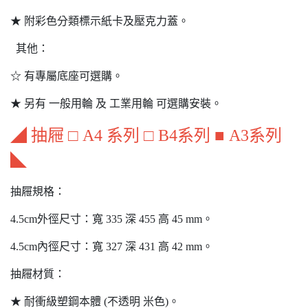
★ 附彩色分類標示紙卡及壓克力蓋。
其他：
☆ 有專屬底座可選購。
★ 另有 一般用輪 及 工業用輪 可選購安裝。
◢ 抽屜 □ A4 系列 □ B4系列 ■ A3系列
◣
抽屜規格：
4.5cm外徑尺寸：寬 335 深 455 高 45 mm。
4.5cm內徑尺寸：寬 327 深 431 高 42 mm。
抽屜材質：
★ 耐衝級塑鋼本體 (不透明 米色)。