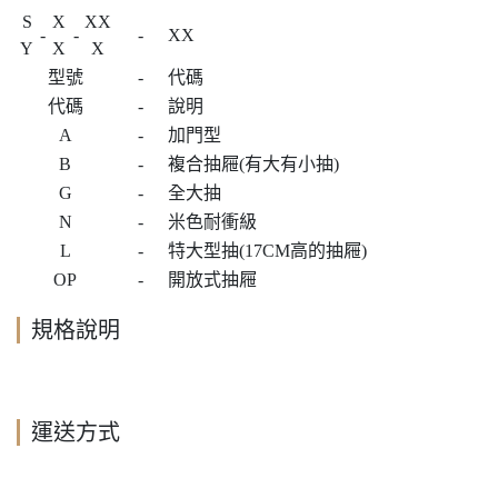
S
X
XX
-
-
-
XX
Y
X
X
型號
-
代碼
代碼
-
說明
A
-
加門型
B
-
複合抽屜(有大有小抽)
G
-
全大抽
N
-
米色耐衝級
L
-
特大型抽(17CM高的抽屜)
OP
-
開放式抽屜
規格說明
運送方式