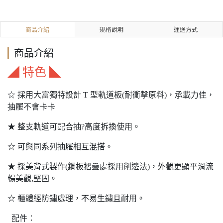
商品介紹
規格說明
運送方式
商品介紹
◢ 特色 ◣
☆ 採用大富獨特設計 T 型軌道板(耐衝擊原料)，承載力佳，
抽屜不會卡卡
★ 整支軌道可配合抽?高度拆換使用。
☆ 可與同系列抽屜相互混搭。
★ 採美背式製作(鋼板摺疊處採用削邊法)，外觀更顯平滑流
暢美觀,堅固。
☆ 櫃體經防鏽處理，不易生鏽且耐用。
配件：