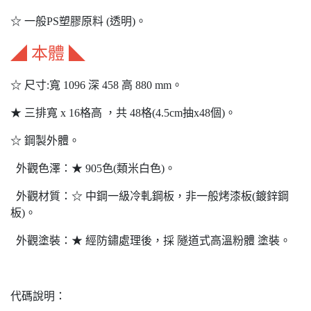
☆ 一般PS塑膠原料 (透明)。
◢ 本體 ◣
☆ 尺寸:寬 1096 深 458 高 880 mm。
★ 三排寬 x 16格高 ，共 48格(4.5cm抽x48個)。
☆ 鋼製外體。
外觀色澤：★ 905色(類米白色)。
外觀材質：☆ 中鋼一級冷軋鋼板，非一般烤漆板(鍍鋅鋼
板)。
外觀塗裝：★ 經防鏽處理後，採 隧道式高溫粉體 塗裝。
代碼說明：