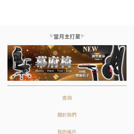
✨
✨
當月主打星
查詢
關於我們
我的帳戶