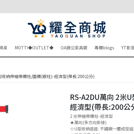
降桌
MOTTI◆OUTLET◆
OA辦公家具類
專欄blogs
YT影
U型收納伸縮帶欄柱/圍欄(銀柱)-經濟型(帶長:200公分)
RS-A2DU萬向 2
經濟型(帶長:200公
2 米伸縮帶欄柱-經濟型
★萬向(多方向掛接)
☆U型收納底座: 不鏽鋼一體成型設