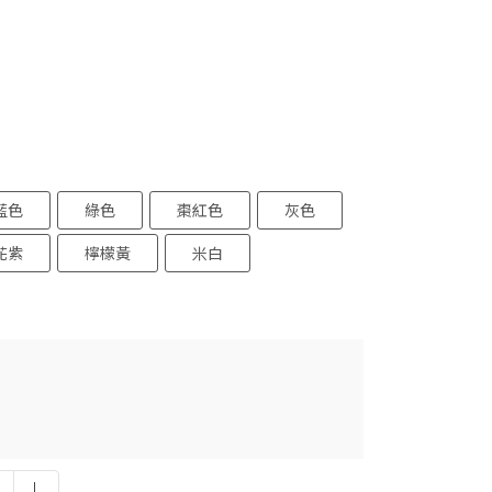
藍色
綠色
棗紅色
灰色
花紫
檸檬黃
米白