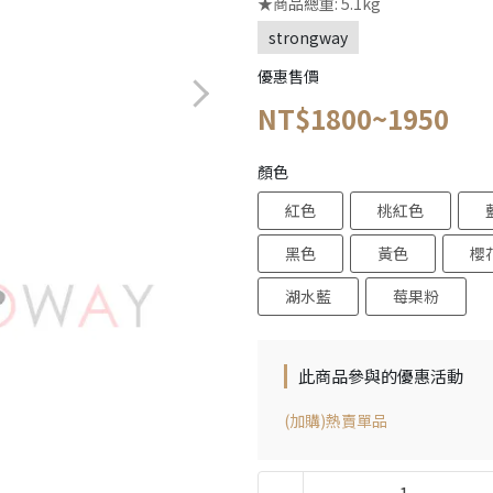
★商品總重: 5.1kg
strongway
優惠售價
NT$1800~1950
顏色
紅色
桃紅色
黑色
黃色
櫻
湖水藍
莓果粉
此商品參與的優惠活動
(加購)熱賣單品