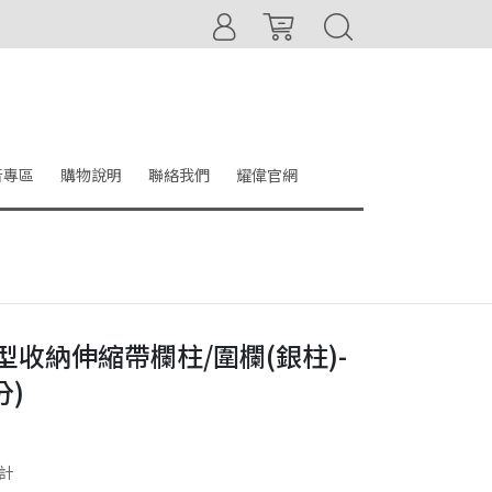
音專區
購物說明
聯絡我們
耀偉官網
米U型收納伸縮帶欄柱/圍欄(銀柱)-
分)
計