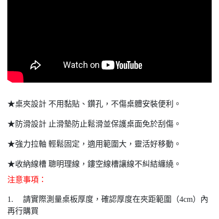
★桌夾設計 不用黏貼、鑽孔，不傷桌體安裝便利。
★防滑設計 止滑墊防止鬆滑並保護桌面免於刮傷。
★強力拉軸 輕鬆固定，適用範圍大，靈活好移動。
★收納線槽 聰明理線，鏤空線槽讓線不糾結纏繞。
注意事項：
1. 請實際測量桌板厚度，確認厚度在夾距範圍（4cm）內
再行購買