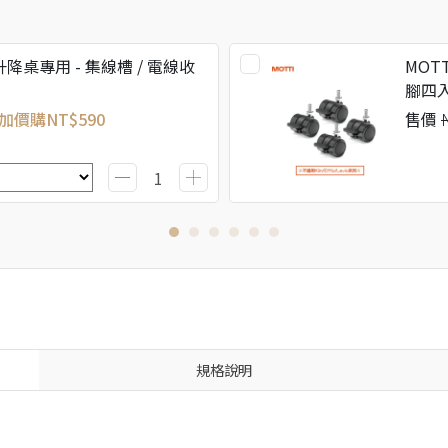
升降桌專用 - 集線槽 / 電線收
MOT
腳四
加價購
NT$590
售價
規格說明