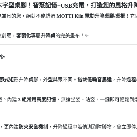
獨特木字型桌腳！智慧記憶+USB充電，打造您的風格升
能兼具的您，絕對不能錯過
MOTTI Kiin 電動升降桌腳/桌框
！它
灑創意，
客製化
專屬
升降桌
的完美畫布！✨
✨
節式
矩形升降桌腳，外型與眾不同。搭載
低噪音馬達
，升降過程
然。內建
3 組常用高度記憶
，無論坐姿、站姿，一鍵即可輕鬆到
，更內建
防夾安全機制
，升降過程中若偵測到障礙物，會立即停