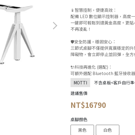
📱智慧控制，便捷高效：
配備 LED 數位顯示控制器，高度
一鍵即可輕鬆到達黃金高度。更貼心整
不再凌亂！
🛡️安全防護，穩固安心：
三節式桌腳不僅提供寬廣穩定的升
障礙物，會立即停止並回彈，全方
🔌科技再進化 (選配)：
可額外選配 Bluetooth 藍牙
MOTTI
不含桌板<客戶自行準備
建議售價
NT$16790
桌腳顏色
黑色
白色