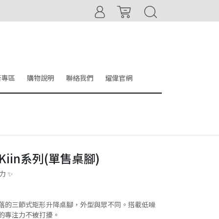
音專區
購物說明
聯絡我們
耀偉官網
-Kiin系列(單售桌腳)
力 ✨
落的三節式矩形升降桌腳，外型與眾不同。搭載低噪
的專注力不被打擾。