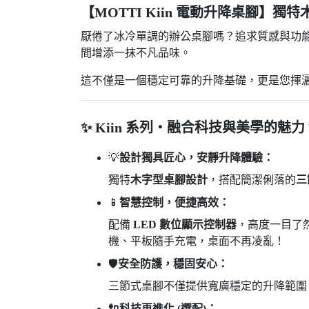
【MOTTI Kiin 電動升降桌腳】
厭倦了冰冷單調的辦公桌腳嗎？追求質感與功
間增添一抹不凡品味。
這不僅是一個穩定可靠的升降基礎，更是您揮
✨ Kiin 系列・融合科技與美學的魅力 
💡
設計獨具匠心，安靜升降體驗：
獨特
木字型桌腳設計
，搭配簡潔俐落的
三
📱
智慧控制，便捷高效：
配備
LED 數位顯示控制器
，高度一目了
機、平板隨手充電，桌面不再凌亂！
🛡️
安全防護，穩固安心：
三節式桌腳不僅提供寬廣穩定的升降範圍
🔌科技再進化 (選配)：