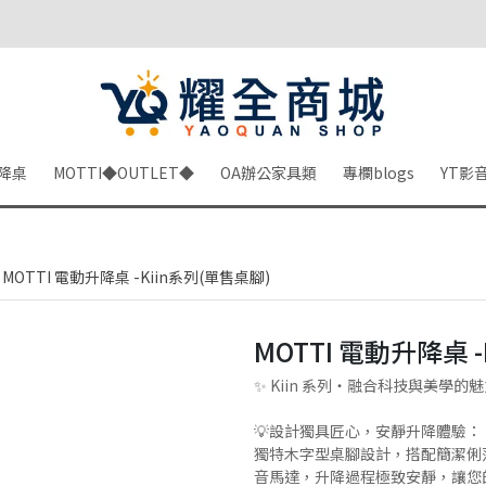
降桌
MOTTI◆OUTLET◆
OA辦公家具類
專欄blogs
YT影
MOTTI 電動升降桌 -Kiin系列(單售桌腳)
MOTTI 電動升降桌 
✨ Kiin 系列・融合科技與美學的魅
💡設計獨具匠心，安靜升降體驗：
獨特木字型桌腳設計，搭配簡潔俐
音馬達，升降過程極致安靜，讓您