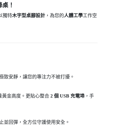
降桌！
以獨特
木字型桌腳設計
，為您的
人體工學
工作空
極致安靜，讓您的專注力不被打擾。
達黃金高度。更貼心整合
2 個 USB 充電埠
，手
止並回彈，全方位守護使用安全。