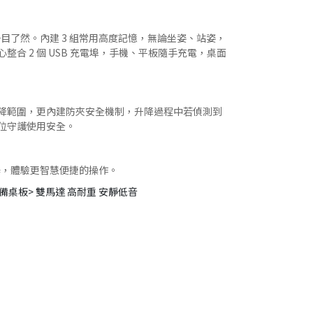
一目了然。內建 3 組常用高度記憶，無論坐姿、站姿，
合 2 個 USB 充電埠，手機、平板隨手充電，桌面
降範圍，更內建防夾安全機制，升降過程中若偵測到
位守護使用安全。
接收器，體驗更智慧便捷的操作。
桌板> 雙馬達 高耐重 安靜低音