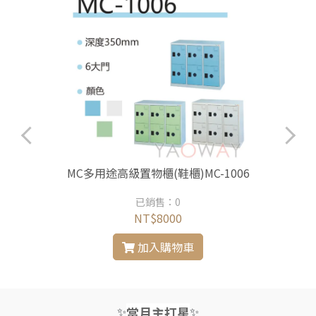
MC多用途高級置物櫃(鞋櫃)MC-1006
已銷售：0
NT$8000
加入購物車
✨
✨
當月主打星