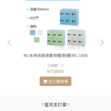
MC多用途高級置物櫃(鞋櫃)MC-1006
已銷售：0
NT$8000
加入購物車
✨
✨
當月主打星