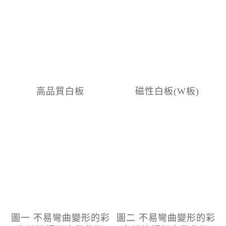
高品質白板
磁性白板(W板)
圖一 不易彎曲變形的彩
圖二 不易彎曲變形的彩