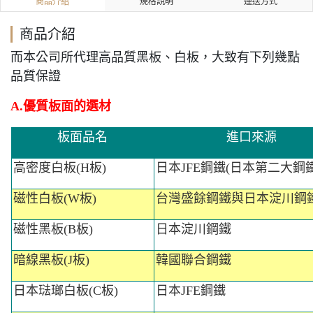
商品介紹
規格說明
運送方式
商品介紹
而本公司所代理高品質黑板、白板，大致有下列幾點
品質保證
A.
優質板面的選材
板面品名
進口來源
高密度白板
(H
板
)
日本
JFE
鋼鐵
(
日本第二大鋼
磁性白板
(W
板
)
台灣盛餘鋼鐵與日本淀川鋼
磁性黑板
(B
板
)
日本淀川鋼鐵
暗線黑板
(J
板
)
韓國聯合鋼鐵
日本琺瑯白板
(C
板
)
日本
JFE
鋼鐵