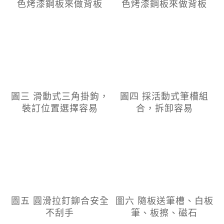
色烤漆鋼板來做背板
色烤漆鋼板來做背板
圖三 滑動式三角掛鉤，
圖四 採活動式筆槽組
裝訂位置選擇容易
合，拆卸容易
圖五 圓滑拉釘鉚合安全
圖六 隨板送筆槽、白板
不刮手
筆、板擦、磁石