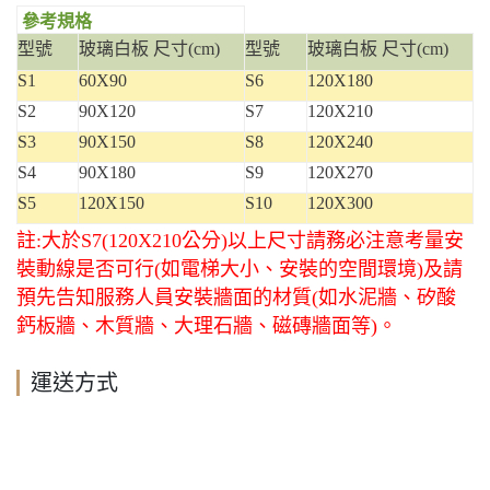
參考規格
型號
玻璃白板
尺寸
(cm)
型號
玻璃白板
尺寸
(cm)
S1
60X90
S6
120X180
S2
90X120
S7
120X210
S3
90X150
S8
120X240
S4
90X180
S9
120X270
S5
120X150
S10
120X300
註:大於S7(120X210公分)以上尺寸請務必注意考量安
裝動線是否可行(如電梯大小、安裝的空間環境)及請
預先告知服務人員安裝牆面的材質(如水泥牆、矽酸
鈣板牆、木質牆、大理石牆、磁磚牆面等)。
運送方式