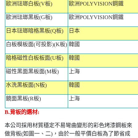
歐洲琺瑯白板
(V
板
)
歐洲
POLYVISION
鋼鐵
歐洲琺瑯黑板
(G
板
)
歐洲
POLYVISION
鋼鐵
日本琺瑯暗格黑板
(Q
板
)
日本
白板模板面(可投影)
(K
板
)
韓國
暗格磁性白板板面
(U
板
)
韓國
磁性黑面黑板面
(M
板
)
上海
水洗黑板面
(N
板
)
韓國
鏡面黑板
(R
板
)
上海
B.
背板的選材
:
本公司採用材質穩定不易彎曲變形的彩色烤漆鋼板來
做背板
(
如圖一、二
)
，由於一般平價白板為了節省成