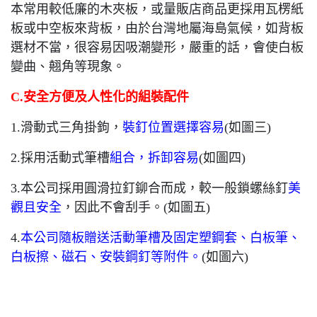
本常用較低廉的木夾板，或量販店商品更採用瓦楞紙
板或中空板來背板，由於台灣地屬海島氣候，如背板
選材不當，很容易因吸潮變形，嚴重的話，會使白板
變曲、翹角等現象。
C.
安全方便及人性化的組裝配件
1.
滑動式三角掛鉤，
裝釘位置選擇容易
(
如圖三
)
2.
採用活動式筆槽
組合，拆卸容易
(
如圖四
)
3.
本公司採用圓滑拉釘鉚合而成，較一般鎖螺絲釘
美
觀且安全
，因此不會刮手。
(
如圖五
)
4.
本公司隨板贈送活動筆槽及固定塑鋼套、白板筆、
白板擦、磁
石、安裝鋼釘等附件。
(
如圖六
)