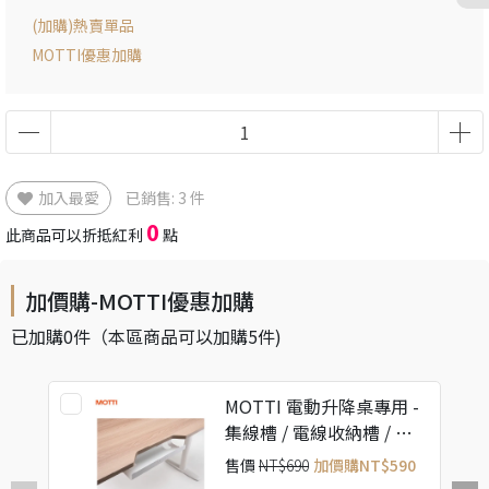
(加購)熱賣單品
MOTTI優惠加購
加入最愛
已銷售: 3 件
0
此商品可以折抵紅利
點
加價購-MOTTI優惠加購
已加購
0
件
（本區商品可以加購
5
件)
MOTTI 電動升降桌專用 -
集線槽 / 電線收納槽 / 理
線盤
售價
NT$690
加價購
NT$590