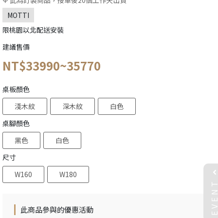
Ψ 此為訂製商品，接單後20個工作天出貨
MOTTI
限桃園以北配送安裝
建議售價
NT$33990~35770
桌板顏色
淺木紋
深木紋
白色
桌腳顏色
黑色
白色
尺寸
W160
W180
EVEN
此商品參與的優惠活動