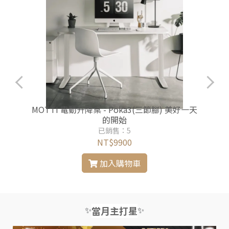
MOTTI 電動升降桌 - Poka3(三節腳) 美好一天
的開始
已銷售：5
NT$9900
加入購物車
✨
✨
當月主打星