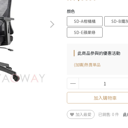
顏色
SD-A柑橘橘
SD-B鐵
SD-E蘋果綠
此商品參與的優惠活動
(加購)熱賣單品
加入購物車
加入最愛
已銷售: 0 件
此