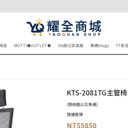
降桌
MOTTI◆OUTLET◆
OA辦公家具類
專欄blogs
YT影
KTS-2081TG主管椅
(限桃園以北免運)
建議售價
NT$5850