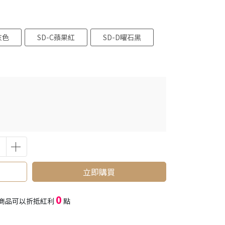
灰色
SD-C蘋果紅
SD-D曜石黑
立即購買
0
商品可以折抵紅利
點