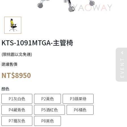
KTS-1091MTGA-主管椅
(限桃園以北免運)
EVENT
建議售價
NT$8950
顏色
P1灰白色
P2黃色
P3蘋果綠
P4藏青色
P5酒紅色
P6橘色
P7鐵灰色
P8黑色