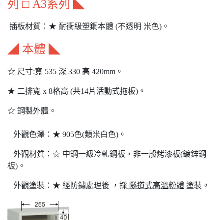
列 □ A3系列 ◣
插板材質：★ 耐衝級塑鋼本體 (不透明 米色)。
◢ 本體 ◣
☆ 尺寸:寬 535 深 330 高 420mm。
★ 二排寬 x 8格高 (共14片活動式拖板)。
☆ 鋼製外體。
外觀色澤：★ 905色(類米白色)。
外觀材質：☆ 中鋼一級冷軋鋼板，非一般烤漆板(鍍鋅鋼
板)。
外觀塗裝：★ 經防鏽處理後 ，採
隧道式高溫粉體
塗裝。