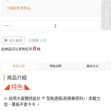
(加購)熱賣單品
EVENT
加入最愛
已銷售: 0 件
0
此商品可以折抵紅利
點
商品介紹
規格說明
運送方式
商品介紹
◢ 特色 ◣
☆ 採用大富獨特設計 〒 型軌道板(耐衝擊原料)，承載力
佳，層板不會卡卡 。