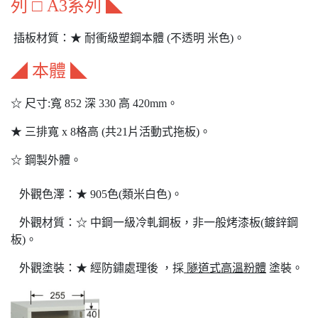
列 □ A3系列 ◣
插板材質：★ 耐衝級塑鋼本體 (不透明 米色)。
◢ 本體 ◣
☆ 尺寸:寬 852 深 330 高 420mm。
★ 三排寬 x 8格高 (共21片活動式拖板)。
☆ 鋼製外體。
外觀色澤：★ 905色(類米白色)。
外觀材質：☆ 中鋼一級冷軋鋼板，非一般烤漆板(鍍鋅鋼
板)。
外觀塗裝：★ 經防鏽處理後 ，採
隧道式高溫粉體
塗裝。