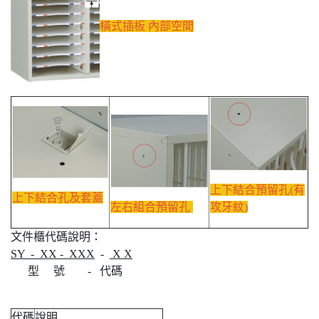
橫式插板 內部空間
上下結合預留孔(有
上下結合孔及套蓋
攻牙紋)
左右組合預留孔
文件櫃代碼說明：
SY - XX - XXX
-
X X
型 號 - 代碼
代碼
說明