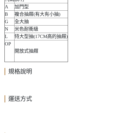
A
加門型
B
複合抽屜(有大有小抽)
G
全大抽
N
米色耐衝級
L
特大型抽(17CM高的抽屜)
OP
開放式抽屜
規格說明
運送方式