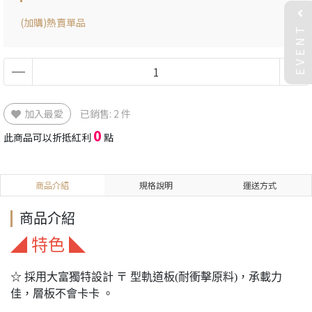
(加購)熱賣單品
EVENT
加入最愛
已銷售: 2 件
0
此商品可以折抵紅利
點
商品介紹
規格說明
運送方式
商品介紹
◢ 特色 ◣
☆ 採用大富獨特設計 〒 型軌道板(耐衝擊原料)，承載力
佳，層板不會卡卡 。