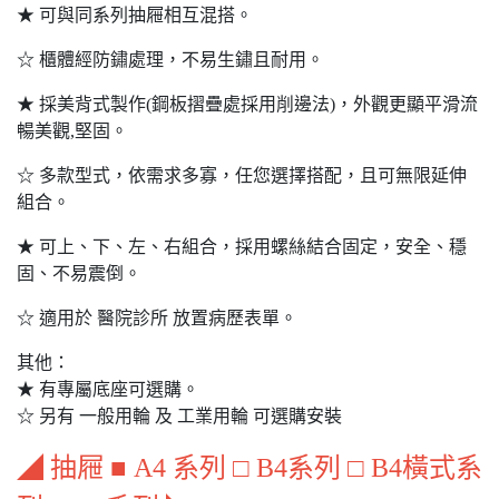
★ 可與同系列抽屜相互混搭。
☆ 櫃體經防鏽處理，不易生鏽且耐用。
★ 採美背式製作(鋼板摺疊處採用削邊法)，外觀更顯平滑流
暢美觀,堅固。
☆ 多款型式，依需求多寡，任您選擇搭配，且可無限延伸
組合。
★ 可上、下、左、右組合，採用螺絲結合固定，安全、穩
固、不易震倒。
☆ 適用於 醫院診所 放置病歷表單。
其他：
★ 有專屬底座可選購。
☆ 另有 一般用輪 及 工業用輪 可選購安裝
◢ 抽屜 ■ A4 系列 □ B4系列 □ B4橫式系