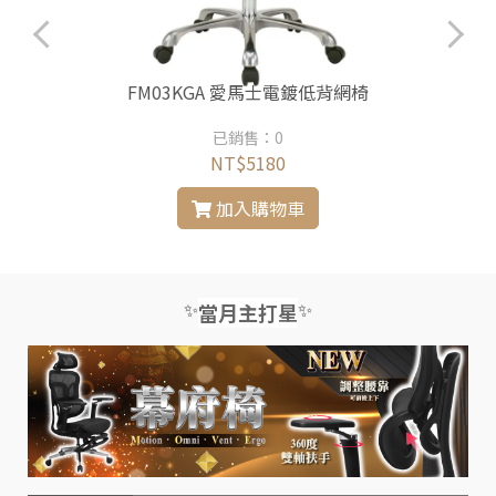
FM03KGA 愛馬士電鍍低背網椅
已銷售：0
NT$5180
加入購物車
✨
✨
當月主打星