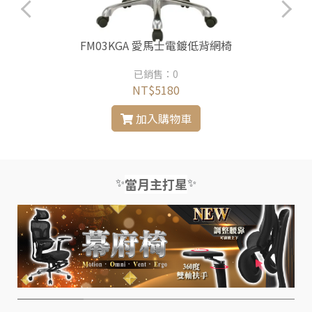
FM03KGA 愛馬士電鍍低背網椅
已銷售：0
NT$5180
加入購物車
✨
✨
當月主打星