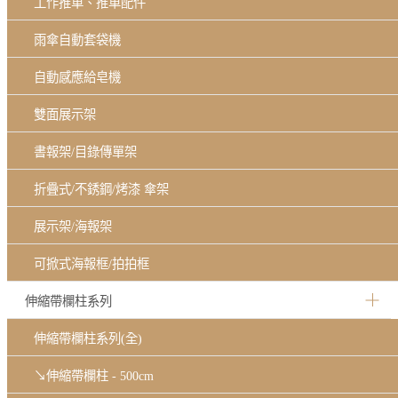
工作推車、推車配件
雨傘自動套袋機
自動感應給皂機
雙面展示架
書報架/目錄傳單架
折疊式/不銹鋼/烤漆 傘架
展示架/海報架
可掀式海報框/拍拍框
伸縮帶欄柱系列
伸縮帶欄柱系列(全)
↘伸縮帶欄柱 - 500cm