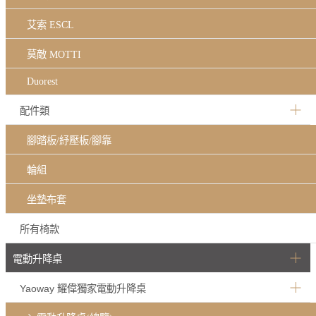
艾索 ESCL
莫敵 MOTTI
Duorest
配件類
腳踏板/紓壓板/腳靠
輪組
坐墊布套
所有椅款
電動升降桌
Yaoway 耀偉獨家電動升降桌