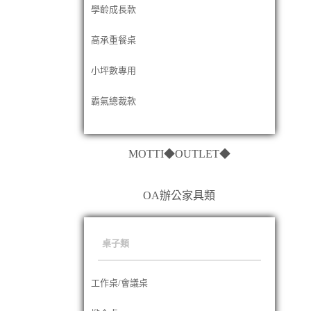
學齡成長款
高承重餐桌
小坪數專用
霸氣總裁款
MOTTI◆OUTLET◆
OA辦公家具類
桌子類
工作桌/會議桌