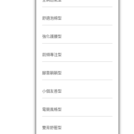
舒適泡棉型
強化護腰型
前傾專注型
腳靠躺躺型
小個友善型
電競風格型
雙背舒壓型