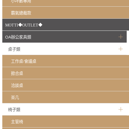
小坪數專用
霸氣總裁款
MOTTI◆OUTLET◆
OA辦公家具類
桌子類
工作桌/會議桌
掀合桌
洽談桌
茶几
椅子類
主管椅