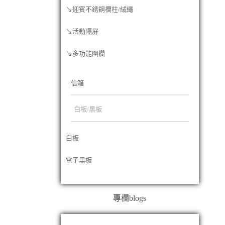
↘迎賓不銹鋼欄柱/絨繩
↘活動隔屏
↘多功能圍欄
信箱
白板/黑板
白板
電子黑板
專欄blogs