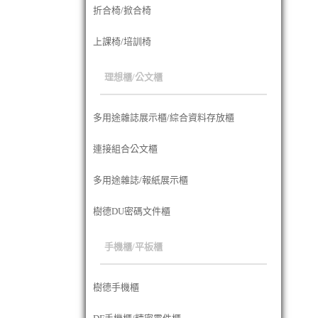
折合椅/掀合椅
上課椅/培訓椅
理想櫃/公文櫃
多用途雜誌展示櫃/綜合資料存放櫃
連接組合公文櫃
多用途雜誌/報紙展示櫃
樹德DU密碼文件櫃
手機櫃/平板櫃
樹德手機櫃