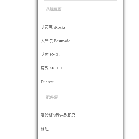
品牌專區
艾芮克 iRocks
人學院 Bestmade
艾索 ESCL
莫敵 MOTTI
Duorest
配件類
腳踏板/紓壓板/腳靠
輪組