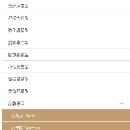
全網透氣型
舒適泡棉型
強化護腰型
前傾專注型
腳靠躺躺型
小個友善型
電競風格型
雙背舒壓型
品牌專區
艾芮克 iRocks
人學院 Bestmade