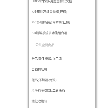
HDF四門型多用途置物公文櫃
K多用途高級置物櫃(鞋櫃)
MC多用途高級置物櫃(鞋櫃)
KD鋼製系統多功能組合櫃
公共空間商品
告示牌/手舉牌/指示牌
自動擦鞋機
拒馬(不鏽鋼/烤漆)
垃圾桶/菸灰缸/二輪托桶
鑰匙收納箱