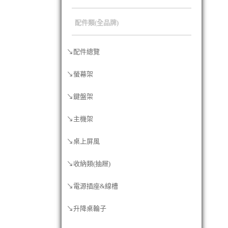
配件類(全品牌)
↘配件總覽
↘螢幕架
↘鍵盤架
↘主機架
↘桌上屏風
↘收納類(抽屜)
↘電源插座&線槽
↘升降桌輪子