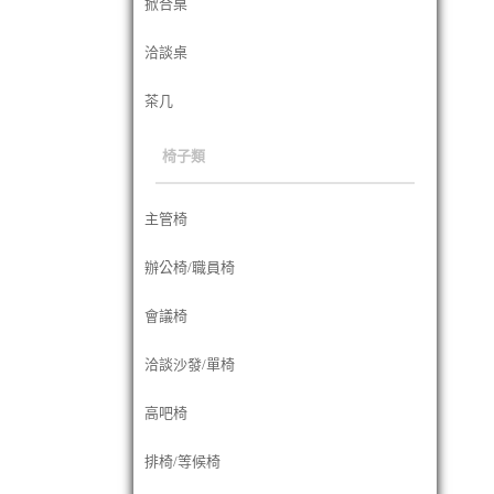
掀合桌
洽談桌
茶几
椅子類
主管椅
辦公椅/職員椅
會議椅
洽談沙發/單椅
高吧椅
排椅/等候椅