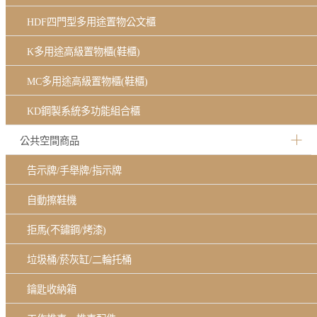
HDF四門型多用途置物公文櫃
K多用途高級置物櫃(鞋櫃)
MC多用途高級置物櫃(鞋櫃)
KD鋼製系統多功能組合櫃
公共空間商品
告示牌/手舉牌/指示牌
自動擦鞋機
拒馬(不鏽鋼/烤漆)
垃圾桶/菸灰缸/二輪托桶
鑰匙收納箱