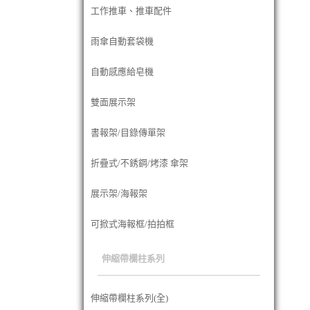
工作推車、推車配件
雨傘自動套袋機
自動感應給皂機
雙面展示架
書報架/目錄傳單架
折疊式/不銹鋼/烤漆 傘架
展示架/海報架
可掀式海報框/拍拍框
伸縮帶欄柱系列
伸縮帶欄柱系列(全)