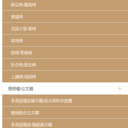
辦公椅/職員椅
會議椅
洽談沙發/單椅
高吧椅
排椅/等候椅
折合椅/掀合椅
上課椅/培訓椅
理想櫃/公文櫃
多用途雜誌展示櫃/綜合資料存放櫃
連接組合公文櫃
多用途雜誌/報紙展示櫃