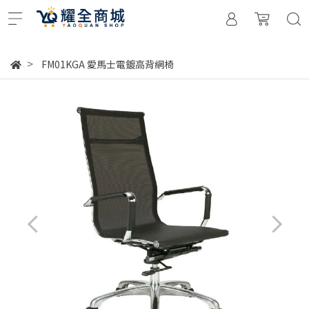
FM01KGA 愛馬士電鍍高背網椅