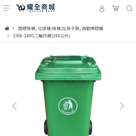
,
,
塑膠拖桶
垃圾桶/拖桶/垃圾子車
自動擦鞋機
ERB-240G二輪托桶(240公升)