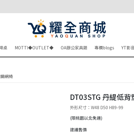
降桌
MOTTI◆OUTLET◆
OA辦公家具類
專欄blogs
YT影
塑鋼網椅
DT03STG 丹緹低
外形尺寸：W48 D50 H89-99
(限桃園以北免運)
建議售價