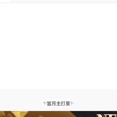
✨
✨
當月主打星