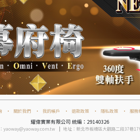
詢
關於我們
我的帳戶
退款政策
隱私政策
服務
耀偉實業有限公司 統編：29140326
yaoway@yaoway.com.tw
地址：新北市板橋區大觀路二段37巷17