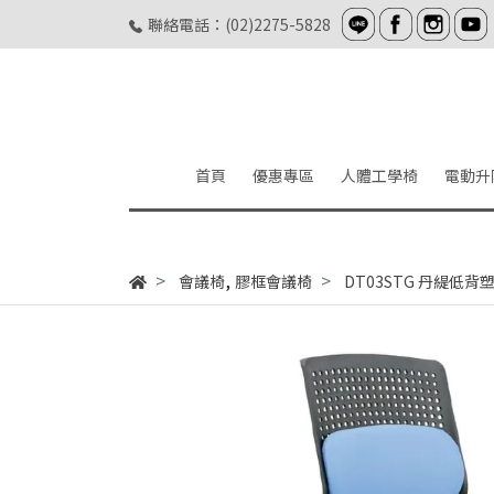
聯絡電話：(02)2275-5828
首頁
優惠專區
人體工學椅
電動升
,
會議椅
膠框會議椅
DT03STG 丹緹低背