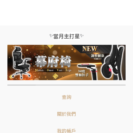
✨
✨
當月主打星
查詢
關於我們
我的帳戶