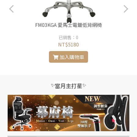
FM03KGA 愛馬士電鍍低背網椅
已銷售：0
NT$5180
加入購物車
✨
✨
當月主打星