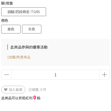
腳/底盤
鋁腳/四段鎖定-TG4S
顏色
黑色
灰色
此商品參與的優惠活動
(加購)熱賣單品
加入最愛
已銷售: 0 件
0
此商品可以折抵紅利
點