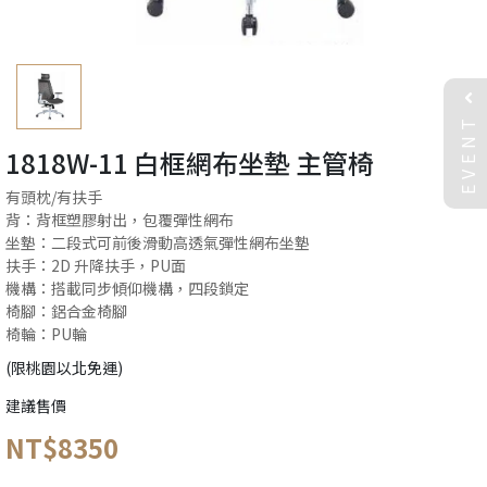
EVENT
1818W-11 白框網布坐墊 主管椅
有頭枕/有扶手
背：背框塑膠射出，包覆彈性網布
坐墊：二段式可前後滑動高透氣彈性網布坐墊
扶手：2D 升降扶手，PU面
機構：搭載同步傾仰機構，四段鎖定
椅腳：鋁合金椅腳
椅輪：PU輪
(限桃園以北免運)
建議售價
NT$8350