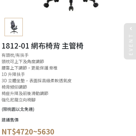
EVENT
1812-01 網布椅背 主管椅
有頭枕/有扶手
頭枕可上下及角度調節
腰靠上下調節，更能保護 脊椎
1D 升降扶手
3D 立體坐墊，表面採高級柔軟透氣皮
​椅背傾仰調節
椅座升降及前後滑動調節
強化尼龍立向椅腳
(限桃園以北免運)
建議售價
NT$4720~5630