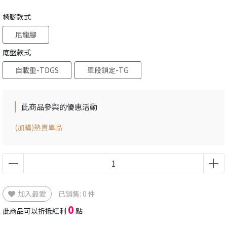
椅腳款式
尼龍腳
底盤款式
自載重-TDGS
單段鎖定-TG
此商品參與的優惠活動
(加購)熱賣單品
加入最愛
已銷售: 0 件
0
此商品可以折抵紅利
點