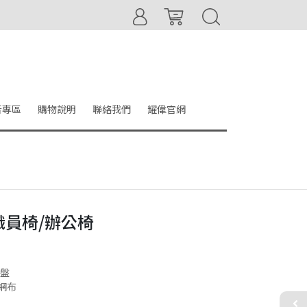
音專區
購物說明
聯絡我們
耀偉官網
 職員椅/辦公椅
骨盤
網布