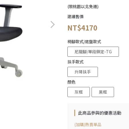
(限桃園以北免運)
建議售價
NT$4170
椅腳款式/底盤款式
尼龍腳/單段鎖定-TG
扶手款式
升降扶手
顏色
灰框
黑框
此商品參與的優惠活動
(加購)熱賣單品