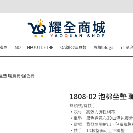
降桌
MOTTI◆OUTLET◆
OA辦公家具類
專欄blogs
YT影
泡棉坐墊 職員椅/辦公椅
1808-02 泡棉坐墊
無頭枕/有扶手
▪️表材：高張力彈性網布
▪️坐墊：黑色透氣布3D凹溝包覆
▪️背框：背框塑膠射出，包覆彈性
▪️扶手：1D軟墊面可上下調整