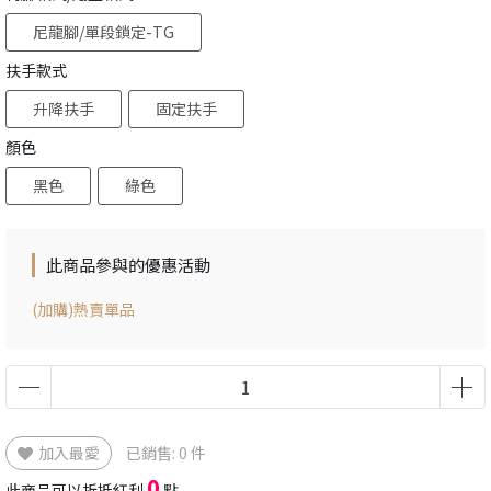
尼龍腳/單段鎖定-TG
扶手款式
升降扶手
固定扶手
顏色
黑色
綠色
此商品參與的優惠活動
(加購)熱賣單品
加入最愛
已銷售: 0 件
0
此商品可以折抵紅利
點