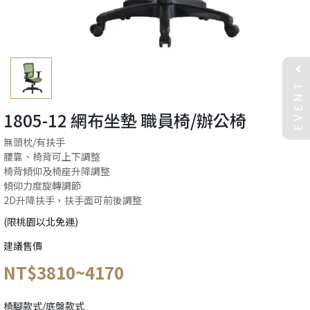
EVENT
1805-12 網布坐墊 職員椅/辦公椅
無頭枕/有扶手
腰靠、椅背可上下調整
椅背傾仰及椅座升降調整
傾仰力度旋轉調節
2D升降扶手，扶手面可前後調整
(限桃園以北免運)
建議售價
NT$3810~4170
椅腳款式/底盤款式